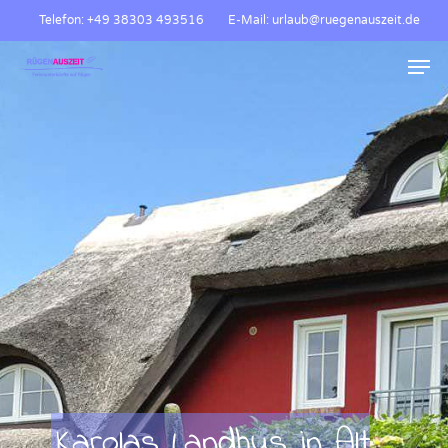
Skip
Telefon: +49 38303 493516
E-Mail: urlaub@ruegenauszeit.de
to
Men
main
content
Karolas Landhus in Alt