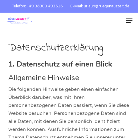
Skip
Telefon: +49 38303 493516
E-Mail: urlaub@ruegenauszeit.de
to
Men
main
content
Datenschutzerklärung
1. Datenschutz auf einen Blick
Allgemeine Hinweise
Die folgenden Hinweise geben einen einfachen
Überblick darüber, was mit Ihren
personenbezogenen Daten passiert, wenn Sie diese
Website besuchen. Personenbezogene Daten sind
alle Daten, mit denen Sie persönlich identifiziert
werden können. Ausführliche Informationen zum
Thema Datenschutz entnehmen Sie unserer unter